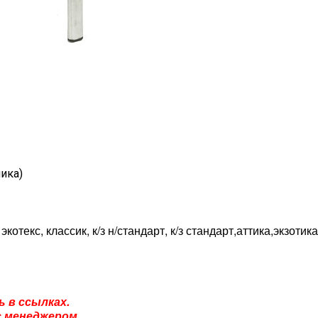
ника)
котекс, классик, к/з н/стандарт, к/з стандарт,аттика,экзотика
 в ссылках.
 менеджером.