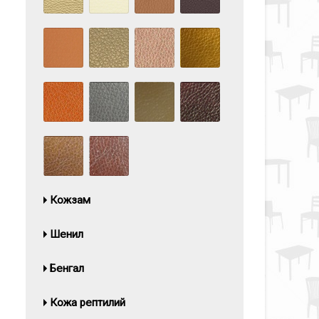
Кожзам
Шенил
Бенгал
Кожа рептилий