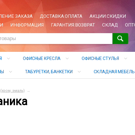
ЕНИЕ ЗАКАЗА
ДОСТАВКА.ОПЛАТА
АКЦИИ.СКИДКИ
И
ИНФОРМАЦИЯ
ГАРАНТИЯ.ВОЗВРАТ
СКЛАД
ОПТ
Я
ОФИСНЫЕ КРЕСЛА
ОФИСНЫЕ СТУЛЬЯ
ЛЫ
ТАБУРЕТКИ, БАНКЕТКИ
СКЛАДНАЯ МЕБЕЛЬ
(хром, эмаль)
→
ваника