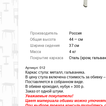
Производитель
Россия
Общая высота
44 — см
Ширина сидения
37 см
Масса
4 кг
Покрытие каркаса
Сталь (хром, гальва
Артикул: 012
Каркас стула: металл, гальваника.
В цену стула включена стоимость за обивку – э
Поставляется в собранном виде.
В обивке крокодил, нубук + 300 р.
Заказ от одной штуки.
Уважаемые покупатели!
Цвет материала обивки можно уточнять
При выборе товара консультируйтесь с