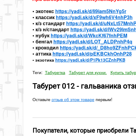
• экотекс
https://yadi.sk/d/li9iam5NnYg5r
• классик
https://yadi.sk/d/xF9wh6V4nhP3h
• к/з стандарт
https://yadi.sk/d/uNxLt57Mnh
• к/з н/стандарт
https://yadi.sk/d/iWv29lmS
• нубук
https://yadi.sk/d/WkcKf67fnhPEM
• бенгал
https://yadi.sk/d/LOT_ALDPnhP4q
• крокодил
https://yadi.sk/d/_D8ho9ZFnhPC
• аттика
https://yadi.sk/d/pEKBCkhOnhP28
• экзотика
https://yadi.sk/d/P1Pk13CZnhPKB
Теги:
Табуретка
Табурет для кухни.
Купить табур
Табурет 012 - гальваника от
Оставьте
отзыв об этом товаре
первым!
Покупатели, которые приобрели Таб