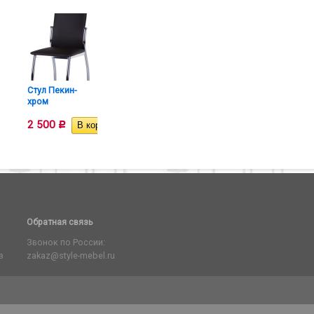
Стул Пекин-
Стул Комфорт -
Стул Лил
хром
хром
хром
2 500
2 950
2 200
Р
Р
Обратная связь
Звонок по России:
з
zakaz@style-mebel.ru