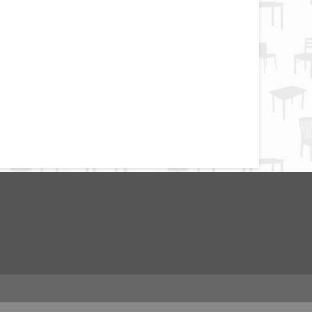
ия -
Стул Пекин-
хром
2 500
Р
Р