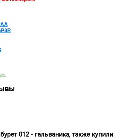
PAA
nhP8R
k
ет.
зывы
урет 012 - гальваника, также купили