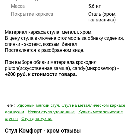
Масса
5.6 кг
Покрытие каркаса
Сталь (хром,
гальваника)
Материал каркаса стула: металл, хром.
В цену стула включена стоимость за обивку сидения,
спинки - экотекс, кожзам, бенгал
Поставляется в разобранном виде.
При выборе обивки материала крокодил,
pluton(искусственная замша), candy(микровелюр) -
+200 руб. к стоимости товара.
Теги:
Удобный мягкий стул. Стул на металлическом каркасе
для кухни
Ножки стула утоненные
Купить металлические
стулья
Стул для кухни.
Стул Комфорт - хром отзывы