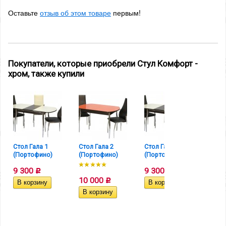
Оставьте
отзыв об этом товаре
первым!
Покупатели, которые приобрели Стул Комфорт -
хром, также купили
Стол Гала 1
Стол Гала 2
Стол Гала 1
Стол 
(Портофино)
(Портофино)
(Портофино)
(Пор
9 300
9 300
Р
Р
10 000
10 
Р