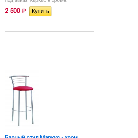
под заказ. Каркас в хроме.
2 500
Р
Барный стул Маркус - хром