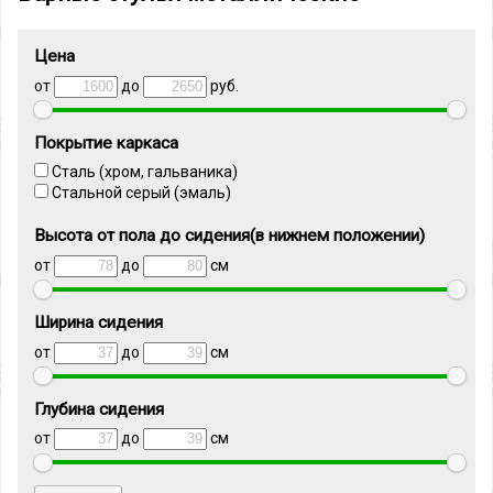
Цена
от
до
руб.
Покрытие каркаса
Сталь (хром, гальваника)
Стальной серый (эмаль)
Высота от пола до сидения(в нижнем положении)
от
до
см
Ширина сидения
от
до
см
Глубина сидения
от
до
см