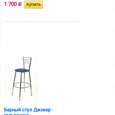
1 700
Р
Барный стул Джокер -