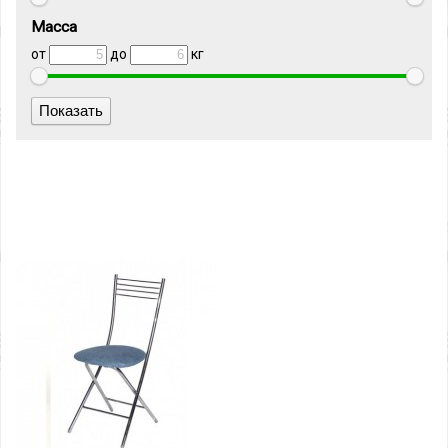
Масса
от
до
кг