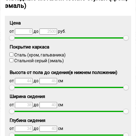
эмаль)
Цена
от
до
руб.
Покрытие каркаса
Сталь (хром, гальваника)
Стальной серый (эмаль)
Высота от пола до сидения(в нижнем положении)
от
до
см
Ширина сидения
от
до
см
Глубина сидения
от
до
см