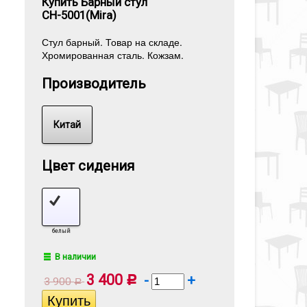
Купить Барный стул
СН-5001(Mira)
Стул барный. Товар на складе.
Хромированная сталь. Кожзам.
Производитель
Китай
Цвет сидения
белый
В наличии
3 400
-
+
Р
3 900
Р