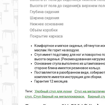
Высота от пола до сидения(в верхнем по
Глубина сидения
Ширина сидения
Нижнее основание
Объём коробки
Покрытие каркаса
Комфортное и мягкое сиденье, обтянутое и
маслам. Не горит на воздухе.
Стул имеет подставку для ног и поворотно
высота сиденья. (Рекомендованная нагрузка
Основание стула выполнено из штампованно
стороне блина имеется резиновое кольцо.
Поставляется в разобранном виде, собираются
комплекте имеется инструкция для сборки.
Гарантия 12 месяцев.
Теги:
Удобный стул для кухни
Стул на металличес
стул. Стул барный на металлокаркасе.
Барный сту