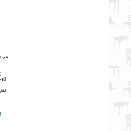
ьным
)
ней
дом
й