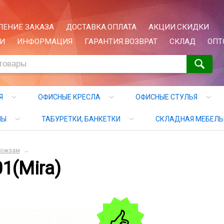
ЕНИЕ ЗАКАЗА
ДОСТАВКА.ОПЛАТА
АКЦИИ.СКИДКИ
И
ИНФОРМАЦИЯ
ГАРАНТИЯ.ВОЗВРАТ
СКЛАД
ОПТ
Я
ОФИСНЫЕ КРЕСЛА
ОФИСНЫЕ СТУЛЬЯ
ЛЫ
ТАБУРЕТКИ, БАНКЕТКИ
СКЛАДНАЯ МЕБЕЛЬ
кожзам
→
1(Mira)