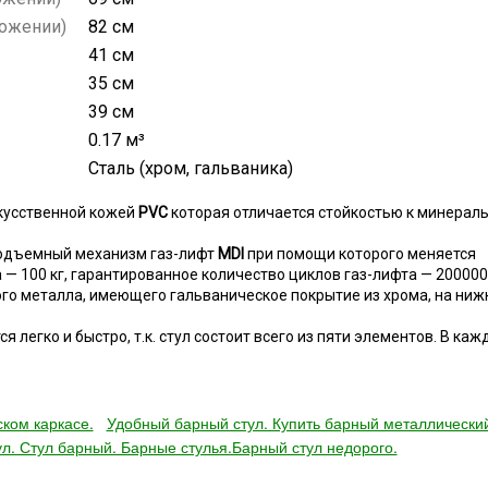
ложении)
82 см
41 см
35 см
39 см
0.17 м³
Сталь (хром, гальваника)
скусственной кожей
PVC
которая отличается стойкостью к минерал
 подъемный механизм газ-лифт
MDI
при помощи которого меняется
 — 100 кг, гарантированное количество циклов газ-лифта — 200000
го металла, имеющего гальваническое покрытие из хрома, на ниж
 легко и быстро, т.к. стул состоит всего из пяти элементов. В каж
ком каркасе.
Удобный барный стул. Купить барный металлически
л. Стул барный. Барные стулья.Барный стул недорого.