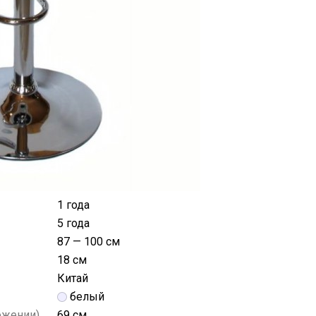
1 года
5 года
87 — 100 см
18 см
Китай
белый
ожении)
69 см